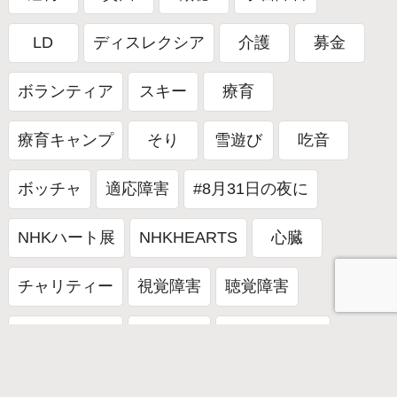
LD
ディスレクシア
介護
募金
ボランティア
スキー
療育
療育キャンプ
そり
雪遊び
吃音
ボッチャ
適応障害
#8月31日の夜に
NHKハート展
NHKHEARTS
心臓
チャリティー
視覚障害
聴覚障害
終了しました
受付終了
わかばなかま
ケア
子ども
精神障害
番組