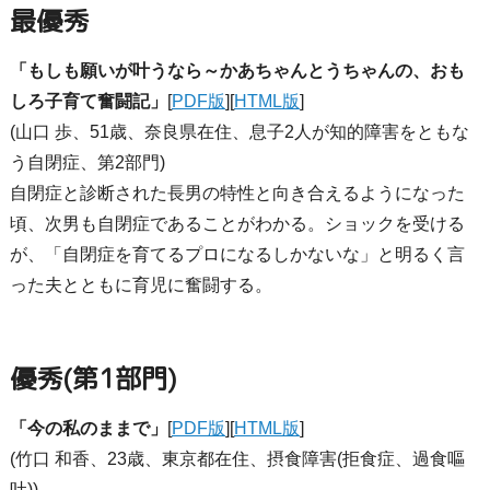
最優秀
「もしも願いが叶うなら～かあちゃんとうちゃんの、おも
しろ子育て奮闘記」
[
PDF版
][
HTML版
]
(山口 歩、51歳、奈良県在住、息子2人が知的障害をともな
う自閉症、第2部門)
自閉症と診断された長男の特性と向き合えるようになった
頃、次男も自閉症であることがわかる。ショックを受ける
が、「自閉症を育てるプロになるしかないな」と明るく言
った夫とともに育児に奮闘する。
優秀(第1部門)
「今の私のままで」
[
PDF版
][
HTML版
]
(竹口 和香、23歳、東京都在住、摂食障害(拒食症、過食嘔
吐))