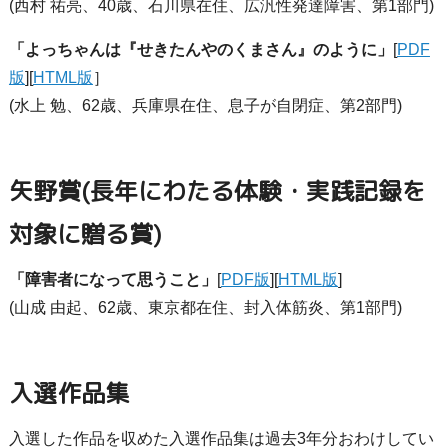
(西村 祐亮、40歳、石川県在住、広汎性発達障害、第1部門)
「よっちゃんは『せきたんやのくまさん』のように」
[
PDF
版
][
HTML版
］
(水上 勉、62歳、兵庫県在住、息子が自閉症、第2部門)
矢野賞(長年にわたる体験・実践記録を
対象に贈る賞)
「障害者になって思うこと」
[
PDF版
][
HTML版
]
(山成 由起、62歳、東京都在住、封入体筋炎、第1部門)
入選作品集
入選した作品を収めた入選作品集は過去3年分おわけしてい