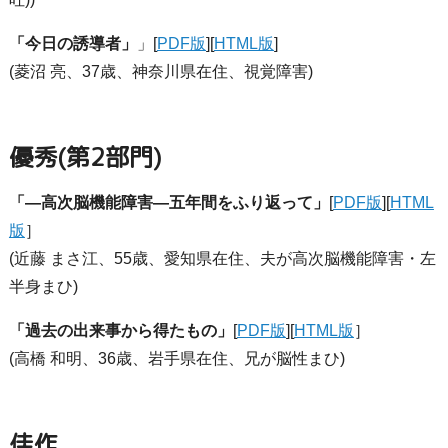
「今日の誘導者」
」[
PDF版
][
HTML版
]
(菱沼 亮、37歳、神奈川県在住、視覚障害)
優秀(第2部門)
「―高次脳機能障害―五年間をふり返って」
[
PDF版
][
HTML
版
］
(近藤 まさ江、55歳、愛知県在住、夫が高次脳機能障害・左
半身まひ)
「過去の出来事から得たもの」
[
PDF版
][
HTML版
］
(高橋 和明、36歳、岩手県在住、兄が脳性まひ)
佳作