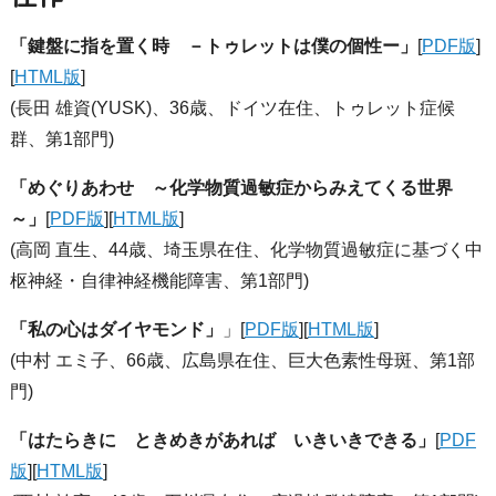
「鍵盤に指を置く時 －トゥレットは僕の個性ー」
[
PDF版
]
[
HTML版
]
(長田 雄資(YUSK)、36歳、ドイツ在住、トゥレット症候
群、第1部門)
「めぐりあわせ ～化学物質過敏症からみえてくる世界
～」
[
PDF版
][
HTML版
]
(高岡 直生、44歳、埼玉県在住、化学物質過敏症に基づく中
枢神経・自律神経機能障害、第1部門)
「私の心はダイヤモンド」
」[
PDF版
][
HTML版
]
(中村 エミ子、66歳、広島県在住、巨大色素性母斑、第1部
門)
「はたらきに ときめきがあれば いきいきできる」
[
PDF
版
][
HTML版
]