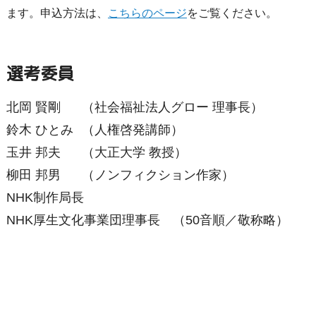
ます。申込方法は、
こちらのページ
をご覧ください。
選考委員
北岡 賢剛
（社会福祉法人グロー 理事長）
鈴木 ひとみ
（人権啓発講師）
玉井 邦夫
（大正大学 教授）
柳田 邦男
（ノンフィクション作家）
NHK制作局長
NHK厚生文化事業団理事長 （50音順／敬称略）