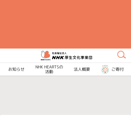
メ
イ
ン
コ
ン
テ
ン
ツ
に
NHK HEARTSの
お知らせ
法人概要
ご寄付
活動
ス
キ
ッ
プ