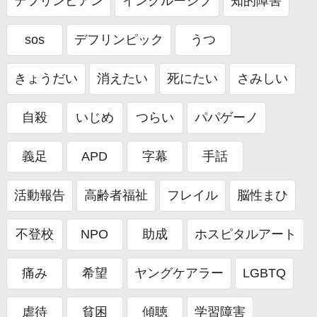
デフリンピアン
インクルーシブ
知的障害
sos
デフリンピック
うつ
きょうだい
消えたい
死にたい
さみしい
自殺
いじめ
つらい
パパゲーノ
義足
APD
字幕
手話
活動報告
高齢者福祉
フレイル
脳性まひ
不登校
NPO
助成
ホスピタルアート
痛み
希望
ヤングケアラー
LGBTQ
虐待
貧困
傾聴
学習障害