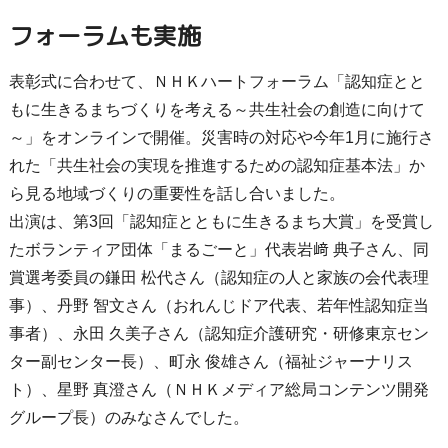
フォーラムも実施
表彰式に合わせて、ＮＨＫハートフォーラム「認知症とと
もに生きるまちづくりを考える～共生社会の創造に向けて
～」をオンラインで開催。災害時の対応や今年1月に施行さ
れた「共生社会の実現を推進するための認知症基本法」か
ら見る地域づくりの重要性を話し合いました。
出演は、第3回「認知症とともに生きるまち大賞」を受賞し
たボランティア団体「まるごーと」代表岩﨑 典子さん、同
賞選考委員の鎌田 松代さん（認知症の人と家族の会代表理
事）、丹野 智文さん（おれんじドア代表、若年性認知症当
事者）、永田 久美子さん（認知症介護研究・研修東京セン
ター副センター長）、町永 俊雄さん（福祉ジャーナリス
ト）、星野 真澄さん（ＮＨＫメディア総局コンテンツ開発
グループ長）のみなさんでした。