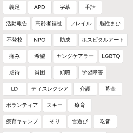
義足
APD
字幕
手話
活動報告
高齢者福祉
フレイル
脳性まひ
不登校
NPO
助成
ホスピタルアート
痛み
希望
ヤングケアラー
LGBTQ
虐待
貧困
傾聴
学習障害
LD
ディスレクシア
介護
募金
ボランティア
スキー
療育
療育キャンプ
そり
雪遊び
吃音