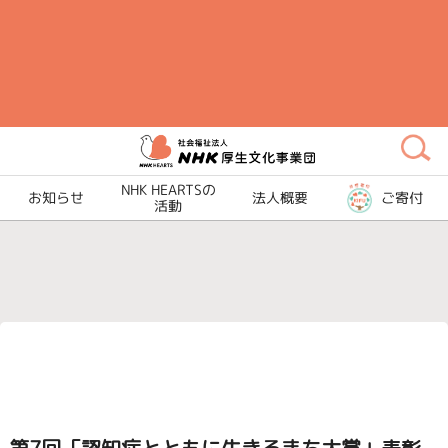
メ
イ
ン
コ
ン
テ
ン
NHK HEARTSの
お知らせ
法人概要
ご寄付
ツ
活動
に
ス
キ
ッ
プ