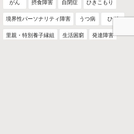
がん
摂食障害
自閉症
ひきこもり
境界性パーソナリティ障害
うつ病
ひざ
里親・特別養子縁組
生活困窮
発達障害
依存症
肢体不自由
わかば基金
パラリンピアン
被災地支援
共生社会
防災
フォーラム