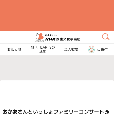
メ
イ
ン
コ
ン
テ
ン
NHK HEARTSの
お知らせ
法人概要
ご寄付
ツ
活動
に
ス
キ
ッ
プ
おかあさんといっしょファミリーコンサート＠