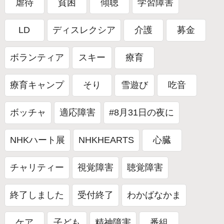
虐待
貧困
傾聴
学習障害
LD
ディスレクシア
介護
募金
ボランティア
スキー
療育
療育キャンプ
そり
雪遊び
吃音
ボッチャ
適応障害
#8月31日の夜に
NHKハート展
NHKHEARTS
心臓
チャリティー
視覚障害
聴覚障害
終了しました
受付終了
わかばなかま
ケア
子ども
精神障害
番組