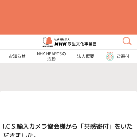
メ
イ
ン
コ
ン
テ
ン
NHK HEARTSの
お知らせ
法人概要
ご寄付
活動
ツ
に
ス
キ
ッ
プ
I.C.S.輸入カメラ協会様から「共感寄付」をいた
だきました。