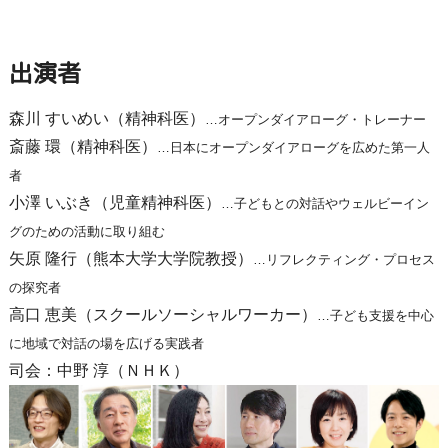
出演者
森川 すいめい（精神科医）
…オープンダイアローグ・トレーナー
斎藤 環（精神科医）
…日本にオープンダイアローグを広めた第一人
者
小澤 いぶき（児童精神科医）
…子どもとの対話やウェルビーイン
グのための活動に取り組む
矢原 隆行（熊本大学大学院教授）
…リフレクティング・プロセス
の探究者
高口 恵美（スクールソーシャルワーカー）
…子ども支援を中心
に地域で対話の場を広げる実践者
司会：中野 淳（ＮＨＫ）