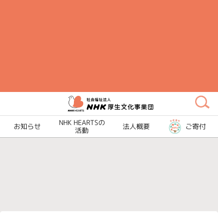
メ
イ
ン
コ
ン
テ
ン
ツ
に
NHK HEARTSの
ス
お知らせ
法人概要
ご寄付
活動
キ
ッ
プ