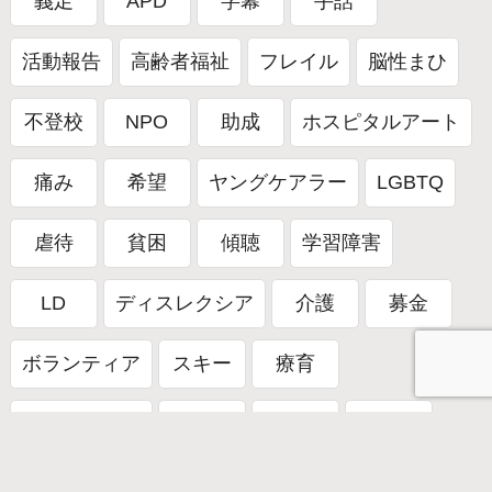
義足
APD
字幕
手話
活動報告
高齢者福祉
フレイル
脳性まひ
不登校
NPO
助成
ホスピタルアート
痛み
希望
ヤングケアラー
LGBTQ
虐待
貧困
傾聴
学習障害
LD
ディスレクシア
介護
募金
ボランティア
スキー
療育
療育キャンプ
そり
雪遊び
吃音
ボッチャ
適応障害
#8月31日の夜に