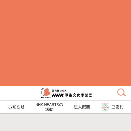
メ
イ
ン
コ
ン
テ
ン
ツ
に
ス
キ
ッ
プ
NHK HEARTSの
お知らせ
法人概要
ご寄付
活動