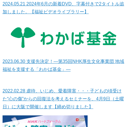
2024.05.21
2024年6月の新着DVD、字幕付きで2タイトル追
加しました。【福祉ビデオライブラリー】
2023.06.30
支援先決定！—第35回NHK厚生文化事業団 地域
福祉を支援する「わかば基金」—
2022.02.28
虐待、いじめ、愛着障害・・・子どもの頃受け
た“心の傷”からの回復法を考えるセミナーを、4月9日（土曜
日）に大阪で開催します【締め切りました】