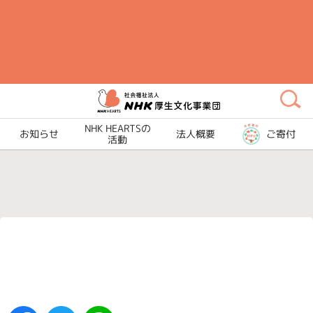
メ
イ
ン
コ
ン
テ
ン
NHK HEARTSの
お知らせ
法人概要
ご寄付
活動
ツ
に
ス
キ
ッ
プ