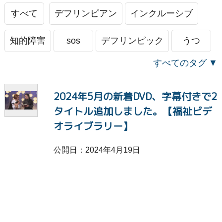
すべて
デフリンピアン
インクルーシブ
知的障害
sos
デフリンピック
うつ
すべてのタグ
きょうだい
消えたい
死にたい
さみしい
2024年5月の新着DVD、字幕付きで2
自殺
いじめ
つらい
パパゲーノ
タイトル追加しました。【福祉ビデ
義足
APD
字幕
手話
オライブラリー】
活動報告
高齢者福祉
フレイル
脳性まひ
公開日：2024年4月19日
不登校
NPO
助成
ホスピタルアート
痛み
希望
ヤングケアラー
LGBTQ