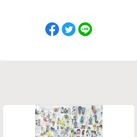
虐待
貧困
傾聴
学習障害
LD
ディスレクシア
介護
募金
ボランティア
スキー
療育
療育キャンプ
そり
雪遊び
吃音
ボッチャ
適応障害
#8月31日の夜に
NHKハート展
NHKHEARTS
心臓
チャリティー
視覚障害
聴覚障害
終了しました
受付終了
わかばなかま