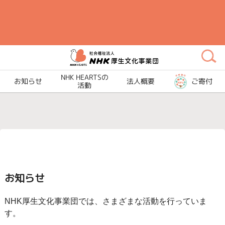
メ
イ
ン
コ
ン
テ
NHK HEARTSの
お知らせ
法人概要
ご寄付
活動
ン
ツ
に
ス
キ
ッ
プ
お知らせ
NHK厚生文化事業団では、さまざまな活動を行っていま
す。