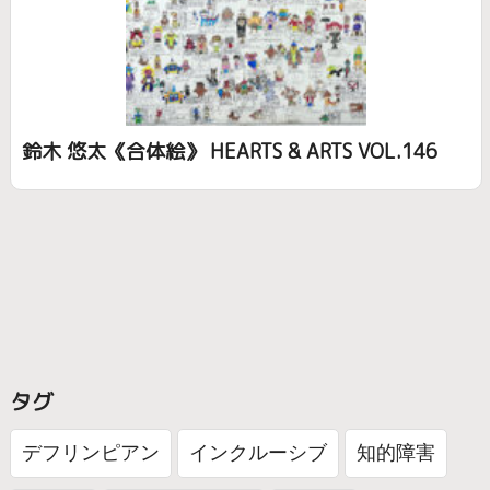
ケア
子ども
精神障害
番組
お知らせ
寄付
福祉ビデオライブラリー
SDGs
障害福祉賞
アート
募集中
鈴木 悠太《合体絵》 HEARTS & ARTS VOL.146
作品
認知症
知的障害・発達障害
がん
摂食障害
自閉症
ひきこもり
境界性パーソナリティ障害
うつ病
ひざ
里親・特別養子縁組
生活困窮
発達障害
タグ
依存症
肢体不自由
わかば基金
デフリンピアン
インクルーシブ
知的障害