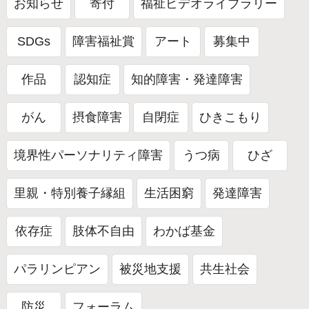
お知らせ
寄付
福祉ビデオライブラリー
SDGs
障害福祉賞
アート
募集中
作品
認知症
知的障害・発達障害
がん
摂食障害
自閉症
ひきこもり
境界性パーソナリティ障害
うつ病
ひざ
里親・特別養子縁組
生活困窮
発達障害
依存症
肢体不自由
わかば基金
パラリンピアン
被災地支援
共生社会
防災
フォーラム