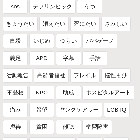
パラリンピアン
被災地支援
共生社会
sos
デフリンピック
うつ
防災
フォーラム
きょうだい
消えたい
死にたい
さみしい
自殺
いじめ
つらい
パパゲーノ
義足
APD
字幕
手話
活動報告
高齢者福祉
フレイル
脳性まひ
不登校
NPO
助成
ホスピタルアート
痛み
希望
ヤングケアラー
LGBTQ
虐待
貧困
傾聴
学習障害